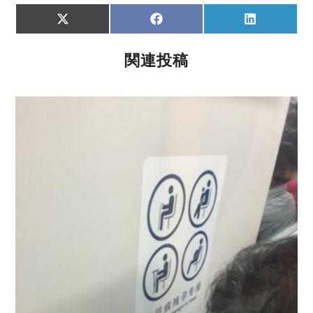
Share
Share
Share
X
F
L
on
on
on
(
a
i
T
c
n
w
e
k
関連投稿
i
b
e
t
o
d
t
o
I
e
k
n
r
)