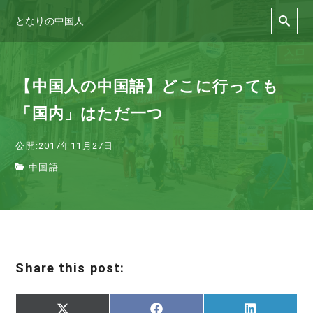
となりの中国人
【中国人の中国語】どこに行っても
「国内」はただ一つ
公開:2017年11月27日
中国語
Share this post:
Share
Share
Share
X
F
L