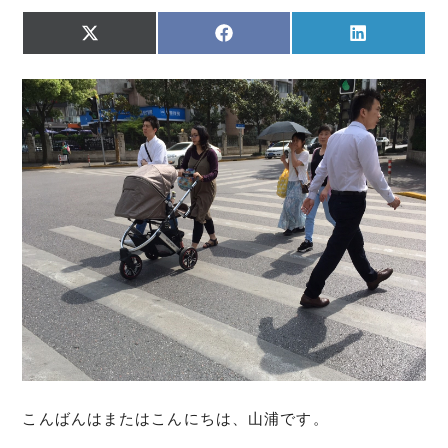
Share
Share
Share
X
F
L
on
on
on
(
a
i
T
c
n
w
e
k
i
b
e
t
o
d
t
o
I
e
k
n
r
)
こんばんはまたはこんにちは、山浦です。