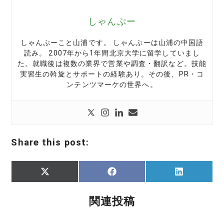
しゃんぷー
しゃんぷーこと山浦です。 しゃんぷーは山浦の中国語
読み。 2007年から1年間北京大学に留学していまし
た。就職後は複数の業界で営業や調査・翻訳など。技能
実習生の斡旋とサポートの経験あり。その後、PR・コ
ンテンツマーケの世界へ。
Share this post:
Share
Share
Share
X
F
L
on
on
on
(
a
i
T
c
n
w
e
k
関連投稿
i
b
e
t
o
d
t
o
I
e
k
n