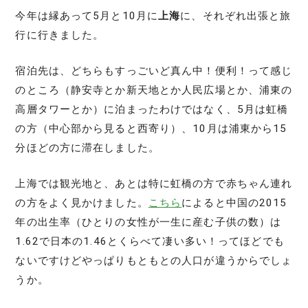
今年は縁あって5月と10月に
上海
に、それぞれ出張と旅
行に行きました。
宿泊先は、どちらもすっごいど真ん中！便利！って感じ
のところ（静安寺とか新天地とか人民広場とか、浦東の
高層タワーとか）に泊まったわけではなく、5月は虹橋
の方（中心部から見ると西寄り）、10月は浦東から15
分ほどの方に滞在しました。
上海では観光地と、あとは特に虹橋の方で赤ちゃん連れ
の方をよく見かけました。
こちら
によると中国の2015
年の出生率（ひとりの女性が一生に産む子供の数）は
1.62で日本の1.46とくらべて凄い多い！ってほどでも
ないですけどやっぱりもともとの人口が違うからでしょ
うか。