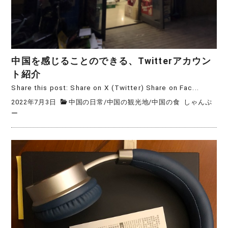
中国を感じることのできる、Twitterアカウン
ト紹介
Share this post: Share on X (Twitter) Share on Fac...
2022年7月3日
中国の日常
/
中国の観光地
/
中国の食
しゃんぷ
ー