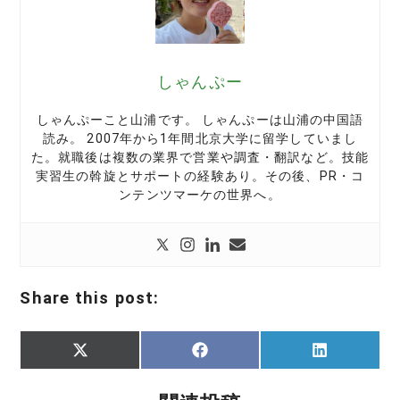
しゃんぷー
しゃんぷーこと山浦です。 しゃんぷーは山浦の中国語
読み。 2007年から1年間北京大学に留学していまし
た。就職後は複数の業界で営業や調査・翻訳など。技能
実習生の斡旋とサポートの経験あり。その後、PR・コ
ンテンツマーケの世界へ。
Share this post:
Share
Share
Share
X
F
L
on
on
on
(
a
i
T
c
n
w
e
k