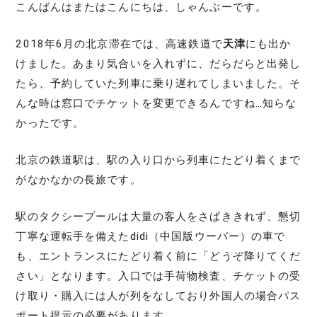
こんばんはまたはこんにちは、しゃんぷーです。
2018年6月の北京滞在では、高速鉄道で
天津
にも出か
けました。あまり気合いを入れずに、だらだらと出発し
たら、予約していた列車に乗り遅れてしまいました。そ
んな時は窓口でチケットを変更できるんですね…知らな
かったです。
北京の鉄道駅は、駅の入り口から列車にたどり着くまで
がなかなかの長旅です。
駅のタクシープールは大量の客人をさばききれず、懇切
丁寧な運転手を備えたdidi（中国版ウーバー）の車で
も、エントランスにたどり着く前に「どうぞ降りてくだ
さい」となります。入口では手荷物検査、チケットの受
け取り・購入には人が列をなしており外国人の場合パス
ポート提示の必要があります。